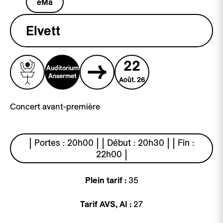
eMa
Elvett
22
Auditorium
Ansermet
Août. 26
Concert avant-première
| Portes : 20h00 | | Début : 20h30 | | Fin :
22h00 |
Plein tarif :
35
Tarif AVS, AI :
27