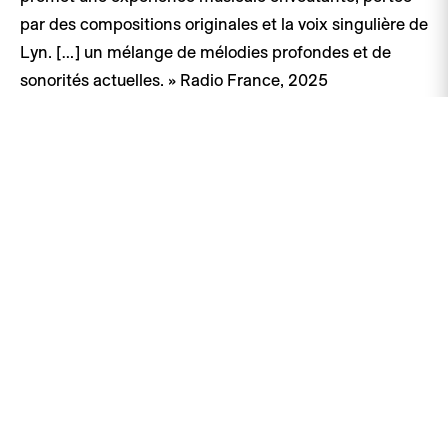
par des compositions originales et la voix singulière de
Lyn. […] un mélange de mélodies profondes et de
sonorités actuelles. » Radio France, 2025
Premier single What a Day à écouter dès le 5 juin
https://found.ee/elvett_whataday
Une coproduction Barbarella Records et EMA. Avec le
soutien de la Ville de Genève.