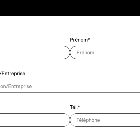
Prénom*
/Entreprise
Tél.*