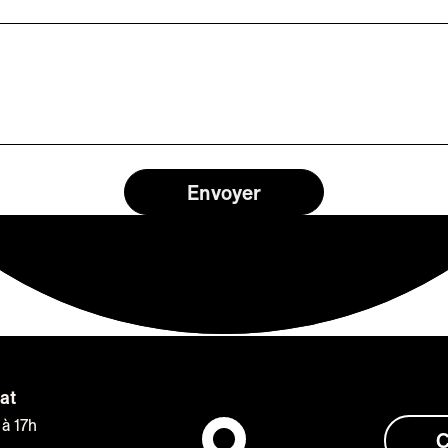
at
 à 17h
C