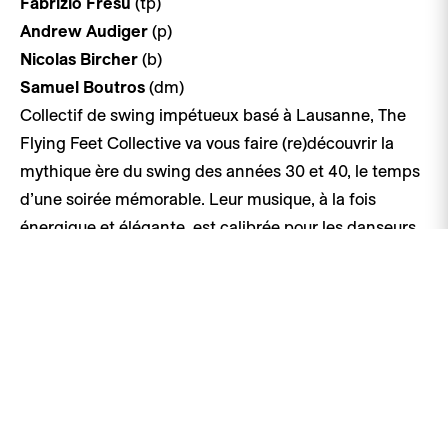
Fabrizio Fresu
(tp)
Andrew Audiger
(p)
Nicolas Bircher
(b)
Samuel Boutros
(dm)
Collectif de swing impétueux basé à Lausanne, The
Flying Feet Collective va vous faire (re)découvrir la
mythique ère du swing des années 30 et 40, le temps
d’une soirée mémorable. Leur musique, à la fois
énergique et élégante, est calibrée pour les danseurs
et danseuese du lindy hop, cette fameuse danse de
société qui a fait la gloire de Harlem. Comment ne pas
succomber à ce sextet qui va vous donner une
irrésistible envie de danser et de faire la fête. Et puis,
la relève est assurée, ce sont tous des jeunes!