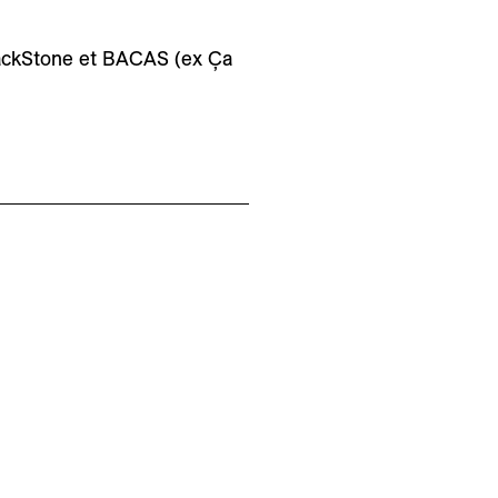
lackStone et BACAS (ex Ça
at
 à 17h
C