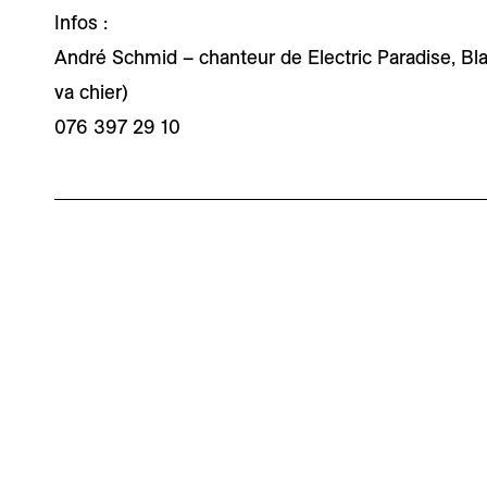
Infos :
André Schmid – chanteur de Electric Paradise, B
va chier)
076 397 29 10
Centre des Musiques
Horaires secrétari
Actuelles
Lundi au jeudi de 11h
Passage Marie-Claude Leburgue 2
1205 Genève, Suisse