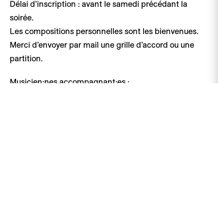
Délai d’inscription : avant le samedi précédant la
soirée.
Les compositions personnelles sont les bienvenues.
Merci d’envoyer par mail une grille d’accord ou une
partition.
Musicien·nes accompagnant·es :
Carine Tripet | Chant
Nicolas Hafner | Piano
Théodore Monnet | Accordéon
François Torche | Batterie