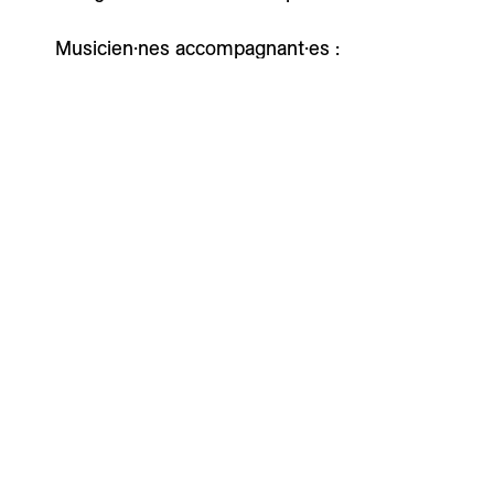
Musicien·nes accompagnant·es :
Carine Tripet | Chant
Nicolas Hafner | Piano
Théodore Monnet | Accordéon
François Torche | Batterie
Centre des Musiques
Horaires secrétari
Actuelles
Lundi au jeudi de 11h