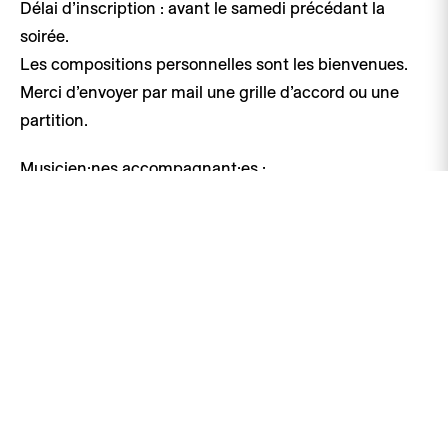
Délai d’inscription : avant le samedi précédant la
soirée.
Les compositions personnelles sont les bienvenues.
Merci d’envoyer par mail une grille d’accord ou une
partition.
Musicien·nes accompagnant·es :
Carine Tripet | Chant
Nicolas Hafner | Piano
Théodore Monnet | Accordéon
François Torche | Batterie