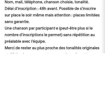
Nom, mail, téléphone, chanson choisie, tonalité.
Délai d’inscription : 48h avant. Possible de s’inscrire
sur place le soir même mais attention : places limitées
sans garantie.
Une chanson par participant·e (peut-être plus si le
nombre d’inscriptions le permet) sans répétition au
préalable avec l’équipe.
Merci de rester au plus proche des tonalités originales
et d’éviter les morceaux trop complexes à mettre en
place.
Morceau hors liste ? Envoyez votre partition (accords
et tonalité) à ema@alenko.ch au moins 48h avant la
soirée.