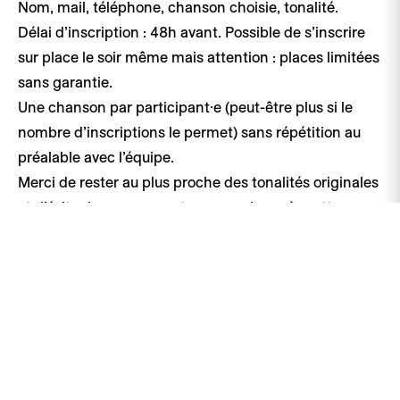
Nom, mail, téléphone, chanson choisie, tonalité.
Délai d’inscription : 48h avant. Possible de s’inscrire
sur place le soir même mais attention : places limitées
sans garantie.
Une chanson par participant·e (peut-être plus si le
nombre d’inscriptions le permet) sans répétition au
préalable avec l’équipe.
Merci de rester au plus proche des tonalités originales
et d’éviter les morceaux trop complexes à mettre en
place.
Morceau hors liste ? Envoyez votre partition (accords
et tonalité) à ema@alenko.ch au moins 48h avant la
soirée.