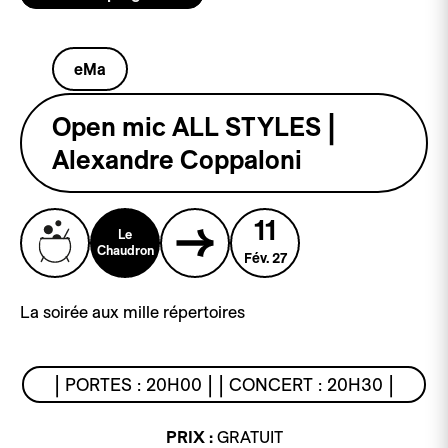
eMa
Open mic ALL STYLES |
Alexandre Coppaloni
11
Le
Chaudron
Fév. 27
La soirée aux mille répertoires
| PORTES : 20H00 | | CONCERT : 20H30 |
PRIX :
GRATUIT