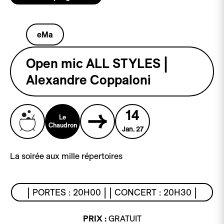
eMa
Open mic ALL STYLES |
Alexandre Coppaloni
14
Le
Chaudron
Jan. 27
La soirée aux mille répertoires
| PORTES : 20H00 | | CONCERT : 20H30 |
PRIX :
GRATUIT