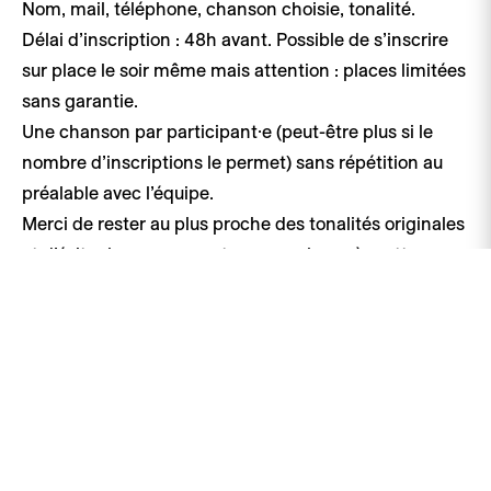
Nom, mail, téléphone, chanson choisie, tonalité.
Délai d’inscription : 48h avant. Possible de s’inscrire
sur place le soir même mais attention : places limitées
sans garantie.
Une chanson par participant·e (peut-être plus si le
nombre d’inscriptions le permet) sans répétition au
préalable avec l’équipe.
Merci de rester au plus proche des tonalités originales
et d’éviter les morceaux trop complexes à mettre en
place.
Morceau hors liste ? Envoyez votre partition (accords
et tonalité) à ema@alenko.ch au moins 48h avant la
soirée.