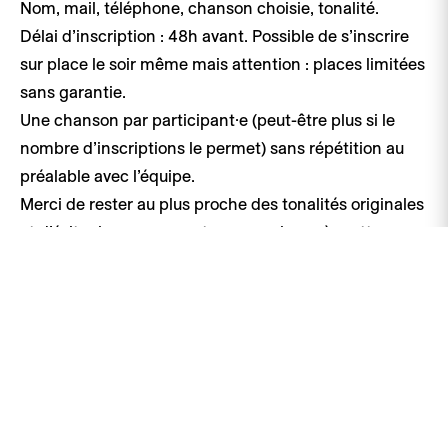
Nom, mail, téléphone, chanson choisie, tonalité.
Délai d’inscription : 48h avant. Possible de s’inscrire
sur place le soir même mais attention : places limitées
sans garantie.
Une chanson par participant·e (peut-être plus si le
nombre d’inscriptions le permet) sans répétition au
préalable avec l’équipe.
Merci de rester au plus proche des tonalités originales
et d’éviter les morceaux trop complexes à mettre en
place.
Morceau hors liste ? Envoyez votre partition (accords
et tonalité) à ema@alenko.ch au moins 48h avant la
soirée.