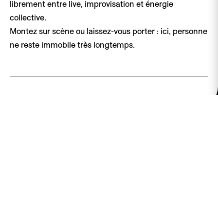
librement entre live, improvisation et énergie
collective.
Montez sur scène ou laissez-vous porter : ici, personne
ne reste immobile très longtemps.
Centre des Musiques Actuelles
Passage Marie-Claude Leburgue 2
1205 Genève, Suisse
Horaires secrétariat
Lundi au jeudi de 11h à 17h